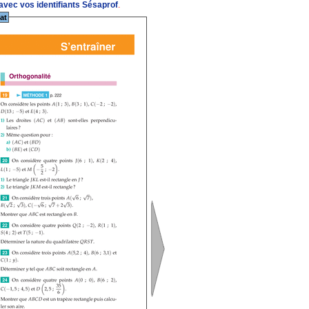
vec vos identifiants Sésaprof
.
at