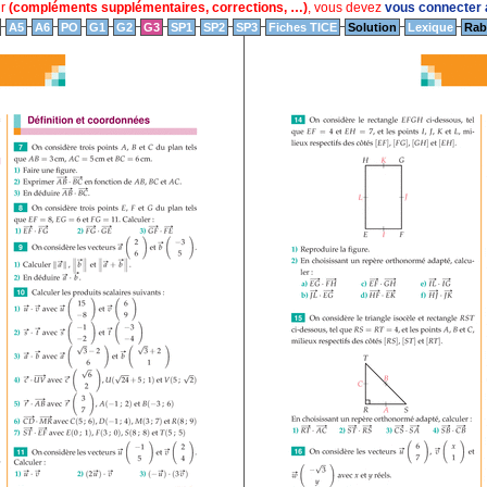
ur
(compléments supplémentaires, corrections, …)
, vous devez
vous connecter a
A5
A6
PO
G1
G2
G3
SP1
SP2
SP3
Fiches TICE
Solution
Lexique
Rab