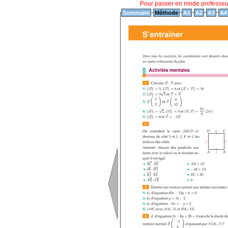
Pour passer en mode professe
Sommaire
Méthode
A1
A2
A3
A4