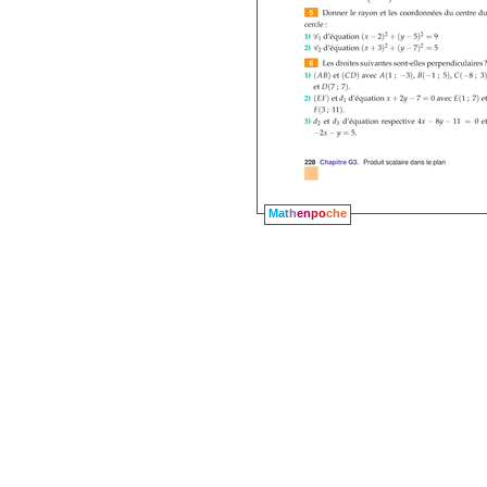
Ma
th
en
po
che