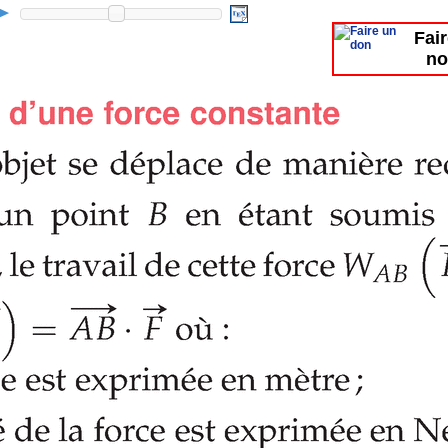
Fai
no