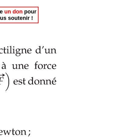
re
un don
pour
us soutenir !