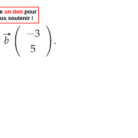
re
un don
pour
us soutenir !