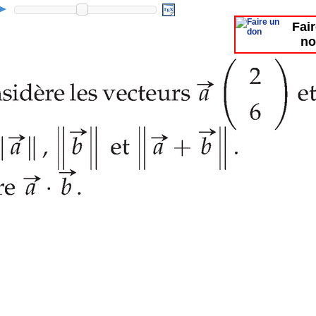
Fai
no