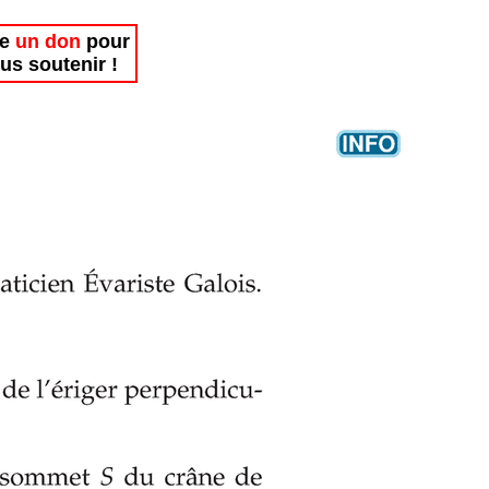
re
un don
pour
us soutenir !