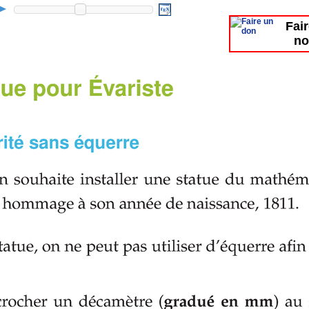
Fai
no