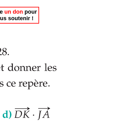
re
un don
pour
us soutenir !