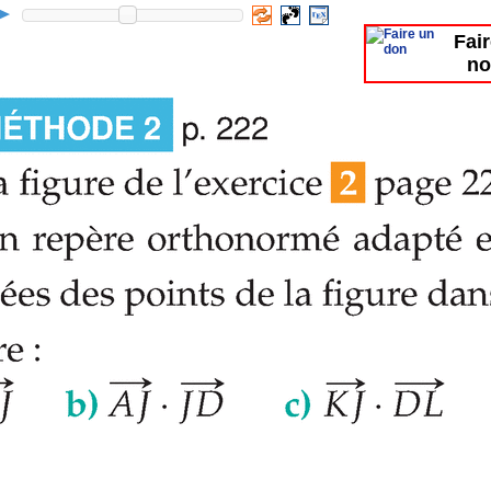
Fai
no