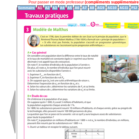
Pour passer en mode professeur
(compléments supplémentaires
Sommaire
A1
A2
A3
A4
A5
A6
A7
A8
AG9
AG10
AG11
P12