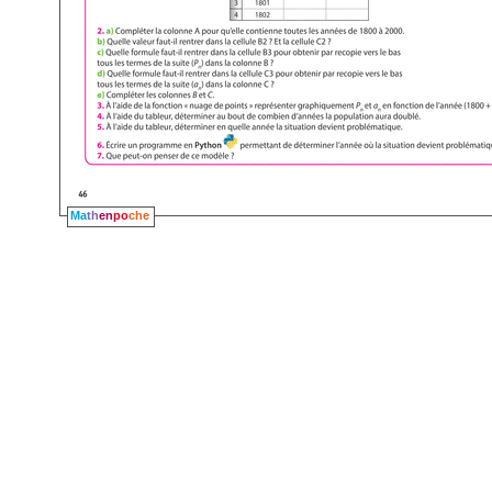
Ma
th
en
po
che