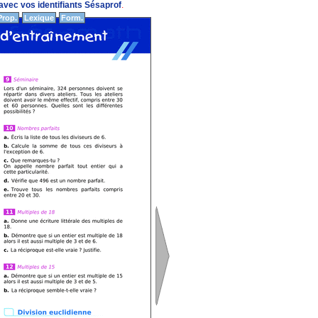
vec vos identifiants Sésaprof
.
Prop.
Lexique
Form.