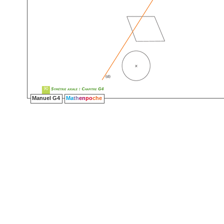
Manuel G4
Ma
th
en
po
che