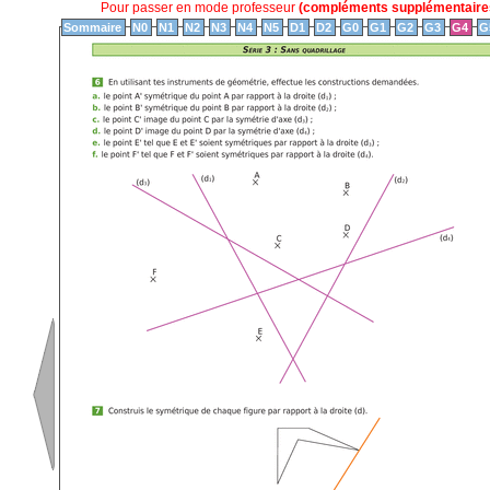
Pour passer en mode professeur
(compléments supplémentaires
Sommaire
N0
N1
N2
N3
N4
N5
D1
D2
G0
G1
G2
G3
G4
G