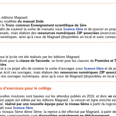
s éditions Magnard.
peu modifiée
du manuel 2nde
.
r le
Tronc commun Enseignement scientifique de 1ère
.
afin de soutenir la sortie de manuels sous
licence libre
et de pouvoir en pro
anuels, mais élabore des
ressources numériques J3P associées
(exercices 
numériques, ainsi qu’à ceux de Magnard (disponibles en local et sans connexi
pour le lycée ont été réalisés par les éditions Magnard.
livret pour la
classe de Seconde
, un livret pour les classes de
Première et T
ière
.
é à ce projet afin de soutenir la sortie d’ouvrages sous
licence libre
et de p
s écrit ces ouvrages, mais élabore des
ressources numériques J3P assoc
à nos ouvrages numériques, ainsi qu’à ceux de Magnard (disponibles en local e
s d’exercices pour le collège
velles moutures sont basées sur les attendus publiés en 2019, et donc
en c
ion papier est éditée par les éditions Magnard ; la version en ligne enrichie e
ail,
réalisé par une nouvelle équipe pour le niveau 6ème
à partir du logic
th sous
licence libre
.
s niveaux 5ème 4ème 3ème, la reprise a été effectué par Magnard, à partir d
hiers correspondants sont
disponibles gratuitement en téléchargement
.