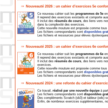
Nouveauté 2026 : un cahier d’exercices 5e con
Ce nouveau cahier suit les
programmes de 5e
en 
Il reprend des exercices existants et comporte au
Il inclut des
résumés de cours
, des liens vers no
dans la complexité des exercices.
Cette nouvelle mouture est proposée comme tous
Les fichiers correspondants sont
disponibles gra
Les fichiers et ressources pour élèves dyslexiques
Nouveauté 2025 : un cahier d’exercices 6e con
Ce nouveau cahier suit les
programmes de 6e
en 
Il reprend des exercices existants et comporte au
Il inclut des
résumés de cours
, des liens vers n
exercices.
Cette nouvelle mouture est proposée comme tous
Les fichiers correspondants sont
disponibles gra
Les fichiers et ressources pour élèves dyslexiques
Nouveauté 2024 : une refonte du cahier d’exercic
Ce travail,
réalisé par une nouvelle équipe
à par
Les fichiers correspondants sont
disponibles gra
Des compléments Scratch (sb3) et tableur (ods) s
Enfin, de nombreux exercices supplémentaires, non