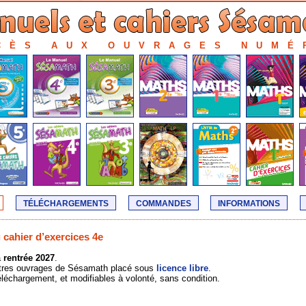
CÈS AUX OUVRAGES NUMÉ
téléchargements
commandes
informations
 cahier d’exercices 4e
a
rentrée 2027
.
 autres ouvrages de Sésamath placé sous
licence libre
.
éléchargement, et modifiables à volonté, sans condition.