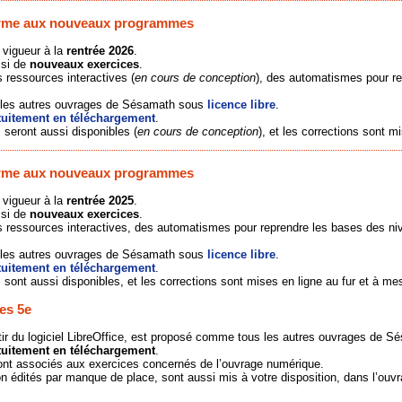
forme aux nouveaux programmes
vigueur à la
rentrée 2026
.
ssi de
nouveaux exercices
.
s ressources interactives (
en cours de conception
), des automatismes pour re
 les autres ouvrages de Sésamath sous
licence libre
.
tuitement en téléchargement
.
 seront aussi disponibles (
en cours de conception
), et les corrections sont m
forme aux nouveaux programmes
vigueur à la
rentrée 2025
.
ssi de
nouveaux exercices
.
os ressources interactives, des automatismes pour reprendre les bases des ni
 les autres ouvrages de Sésamath sous
licence libre
.
tuitement en téléchargement
.
 sont aussi disponibles, et les corrections sont mises en ligne au fur et à me
es 5e
tir du logiciel LibreOffice, est proposé comme tous les autres ouvrages de 
tuitement en téléchargement
.
ont associés aux exercices concernés de l’ouvrage numérique.
 édités par manque de place, sont aussi mis à votre disposition, dans l’ouvra