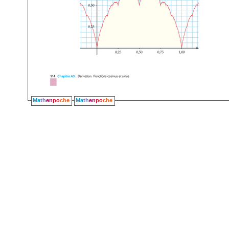
Ma
th
en
po
che
Ma
th
en
po
che