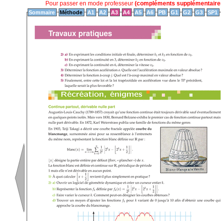
Pour passer en mode professeur
(compléments supplémentaires
Sommaire
Méthode
A1
A2
A3
A4
A5
A6
PB
G1
G2
G3
SP1