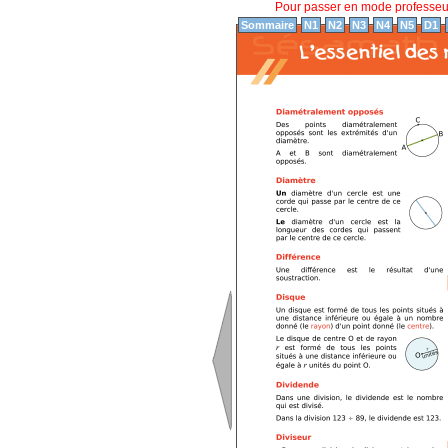
Pour passer en mode professe
Sommaire
N1
N2
N3
N4
N5
D1