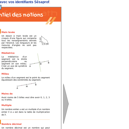
vec vos identifiants Sésaprof
.
e