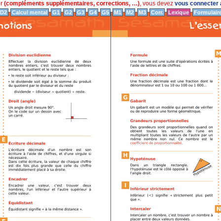
ur
(compléments supplémentaires, corrections, …)
, vous devez
vous connecter a
D2
Calcul mental
G1
G2
G3
G4
G5
M1
M2
M3
Corr.
Lexique
Formulair