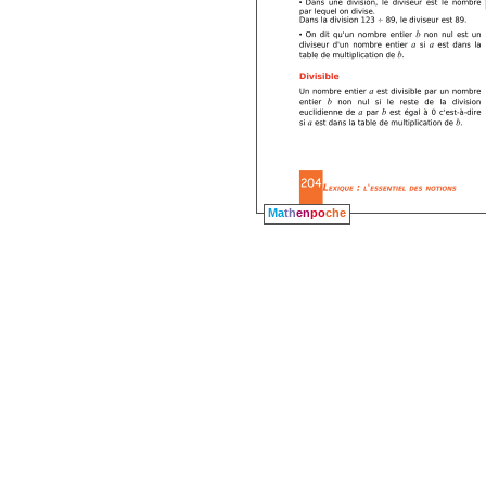
Ma
th
en
po
che