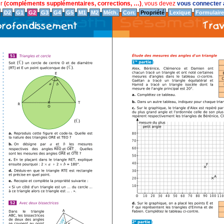
ur
(compléments supplémentaires, corrections, …)
, vous devez
vous connecter a
D2
G1
G2
G3
G4
G5
M1
M2
Méth.
Corr.
Propriété
Lexique
Formulaire