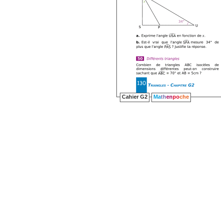
Cahier G2
Ma
th
en
po
che