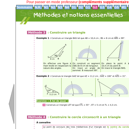
Pour passer en mode professeur
(compléments supplémentaires
Sommaire
N.R.
N1
N2
N3
N4
D1
D2
G1
G2
G3
G4
G5
M1