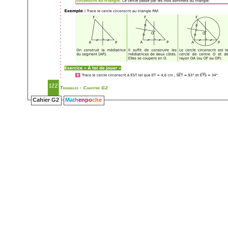
Cahier G2
Ma
th
en
po
che