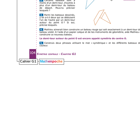
Cahier G1
Ma
th
en
po
che