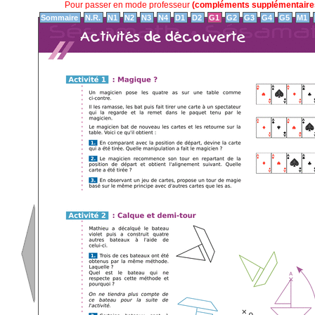
Pour passer en mode professeur
(compléments supplémentaires
Sommaire
N.R.
N1
N2
N3
N4
D1
D2
G1
G2
G3
G4
G5
M1