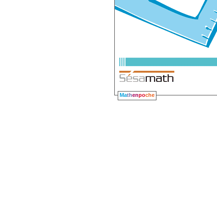
Ma
th
en
po
che