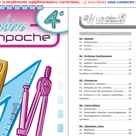
ur
(compléments supplémentaires, corrections, …)
, vous devez
vous connecter a
N7
G1
G2
G3
G4
G5