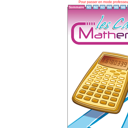
Pour passer en mode professe
Sommaire
N1
N2
N3
N4
N5
N6