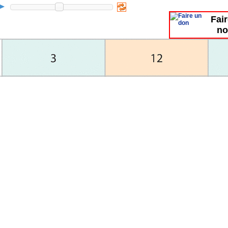
Fai
no