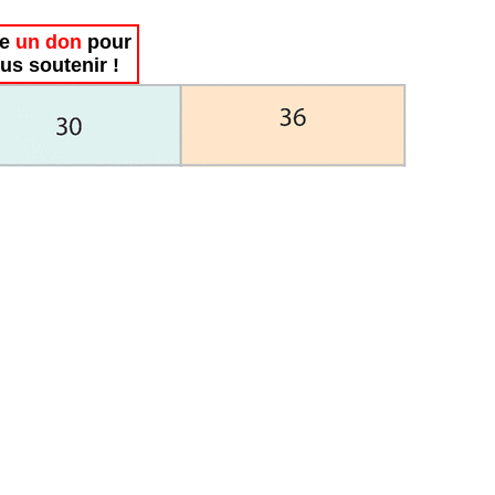
re
un don
pour
us soutenir !