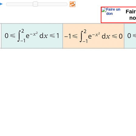
Fai
no