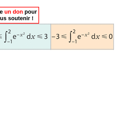
re
un don
pour
us soutenir !