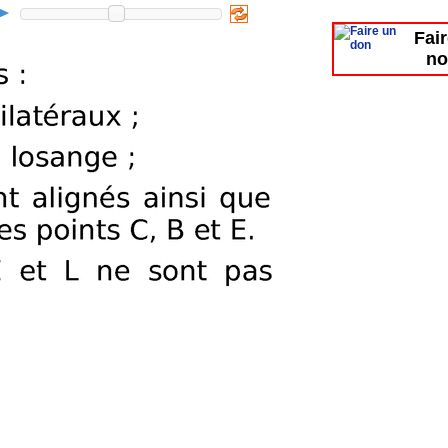
Fai
no