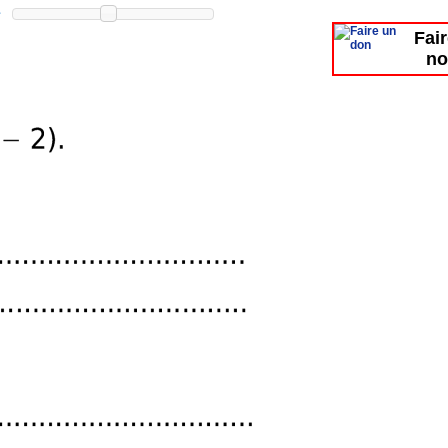
Fai
no