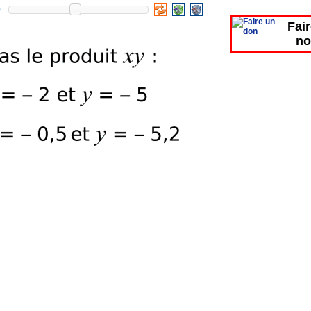
Fai
no