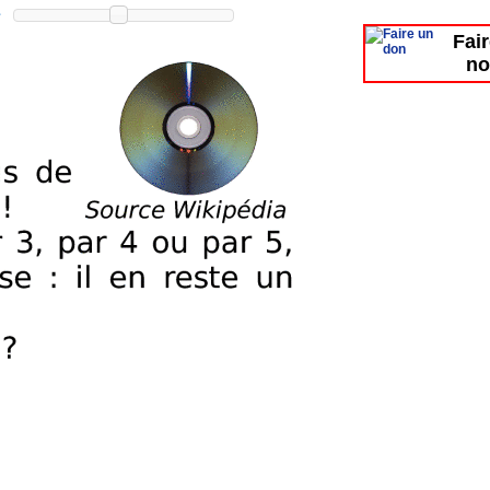
Fai
no