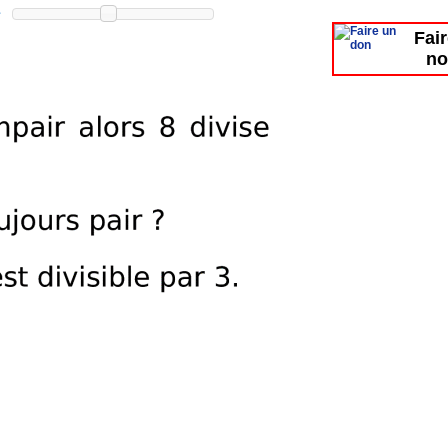
Fai
no