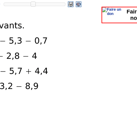
Fai
no