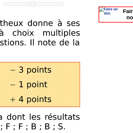
Fai
no