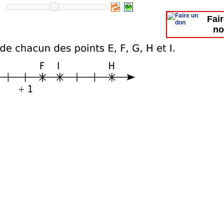
Fai
no