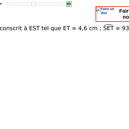
Fai
no