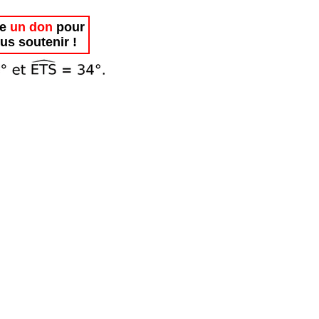
re
un don
pour
us soutenir !