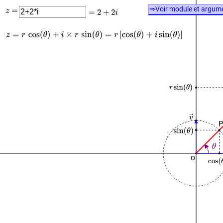
⇒Voir module et argum
P
O