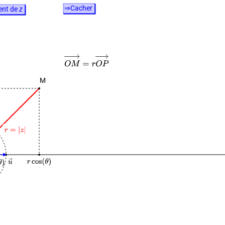
⇒Cacher
ent de
z
M