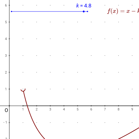
k
= 4.8
6
5
4
3
2
1
O
1
2
3
4
5
6
7
8
9
- 1