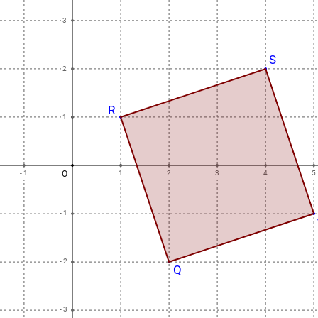
3
S
2
R
1
- 1
O
1
2
3
4
5
- 1
- 2
Q
- 3