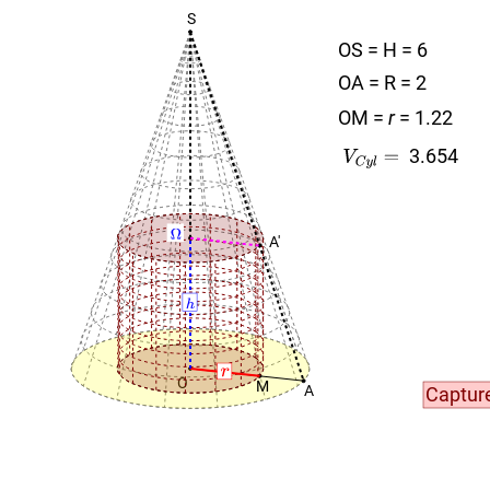
S
OS = H = 6
OA = R = 2
OM =
r
= 1.22
3.654
A'
O
M
A
Captur