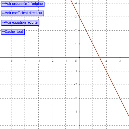
4
⇒Voir ordonnée à l'origine
⇒Voir coefficient directeur
3
⇒Voir équation réduite
2
⇒Cacher tout
1
- 5
- 4
- 3
- 2
- 1
O
1
2
3
- 1
- 2
- 3
- 4
- 5