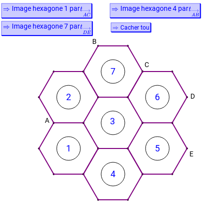
Image hexagone 4 par
Image hexagone 1 par
Image hexagone 7 par
Cacher tout
B
C
7
6
2
D
3
A
5
1
E
4