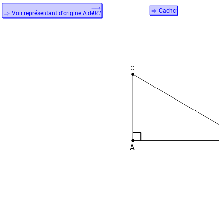
Cacher
Voir représentant d'origine A de
C
A